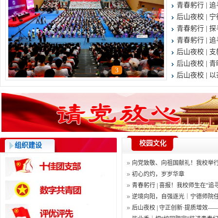
青春躬行 | 
后山夜校 | 
青春躬行 | 
青春躬行 | 
后山夜校 | 
后山夜校 | 
1
2
3
4
5
6
后山夜校 | 
校园文化
组织建设
向党致敬、向祖国献礼！我校举行庆
初心灼灼，岁岁华章
青春躬行 | 喜报！我校师生在“追寻
逆境向阳，自强逐光｜宁德师院任艺
后山夜校 | 守正创新·提质增效——