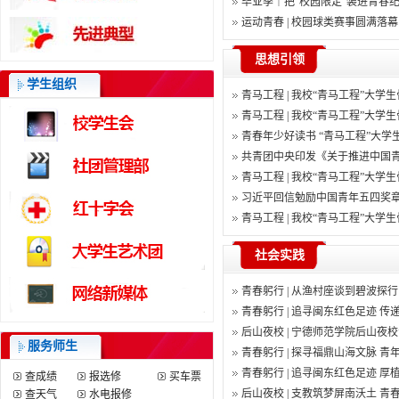
毕业季｜把“校园限定”装进青春
运动青春 | 校园球类赛事圆满落
思想引领
学生组织
青马工程 | 我校“青马工程”大学生骨
青马工程 | 我校“青马工程”大学生骨
青春年少好读书 “青马工程”大学生骨
共青团中央印发《关于推进中国青年
青马工程 | 我校“青马工程”大学生骨
习近平回信勉励中国青年五四奖章暨
青马工程 | 我校“青马工程”大学生骨
社会实践
青春躬行 | 从渔村座谈到碧波探行：
青春躬行 | 追寻闽东红色足迹 传递
后山夜校 | 宁德师范学院后山夜校青
服务师生
青春躬行 | 探寻福鼎山海文脉 青年
青春躬行 | 追寻闽东红色足迹 厚植
查成绩
报选修
买车票
后山夜校 | 支教筑梦屏南沃土 青春
查天气
水电报修