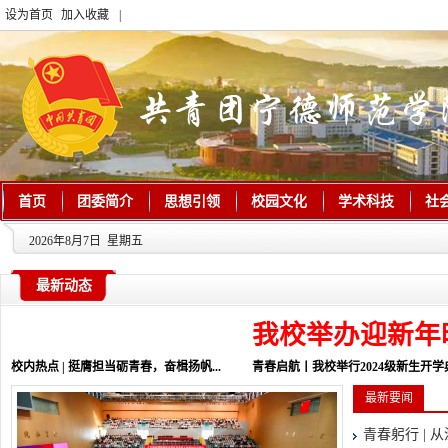
设为首页
加入收藏
|
首页
团委简介
思想引领
校园文化
学术科技
社
2026年8月7日 星期五
最新动态
我校举办迎新年
校内热点 | 挺膺担当砺青春，奋楫扬帆...
青春启航丨我校举行2024级新生开学典.
最新要闻
青春躬行 | 