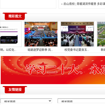
后山夜校 | 青暖湖滨传暖意 多彩
精彩图文
以红化...
砥砺逐梦迎新季 风...
校党委书记夏良玉...
新的开
友情链接